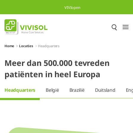
Skip to Main Content
VIVIopen
Home
Locaties
Headquarters
Meer dan 500.000 tevreden
patiënten in heel Europa
Headquarters
België
Brazilië
Duitsland
En