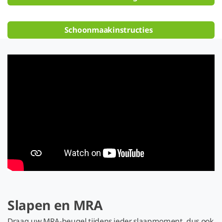
Schoonmaakinstructies
Slapen en MRA
Draag uw MRA-beugel tijdens ieder slaapmoment, dus ook