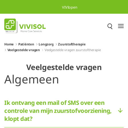
Overslaan en naar hoofdinhoud gaan
VIVIopen
Home
Patiënten
Longzorg
Zuurstoftherapie
Veelgestelde vragen
Veelgestelde vragen zuurstoftherapie
Veelgestelde vragen
Algemeen
Ik ontvang een mail of SMS over een
controle van mijn zuurstofvoorziening,
klopt dat?