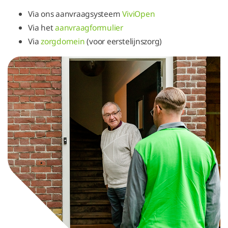
Via ons aanvraagsysteem
ViviOpen
Via het
aanvraagformulier
Via
zorgdomein
(voor eerstelijnszorg)