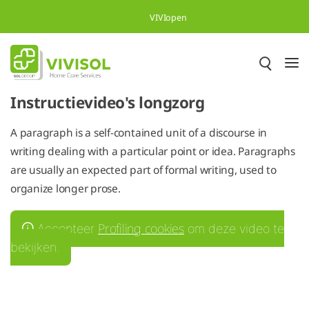
Overslaan en naar hoofdinhoud gaan
VIVIopen
Instructievideo's longzorg
A paragraph is a self-contained unit of a discourse in
writing dealing with a particular point or idea. Paragraphs
are usually an expected part of formal writing, used to
organize longer prose.
Profiling cookies
Accepteer
om deze video te
bekijken.