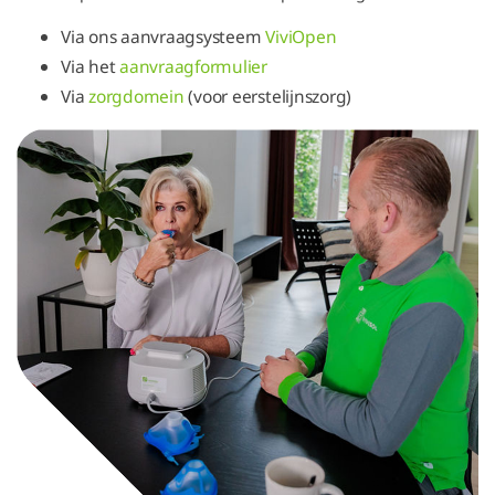
Via ons aanvraagsysteem
ViviOpen
Via het
aanvraagformulier
Via
zorgdomein
(voor eerstelijnszorg)