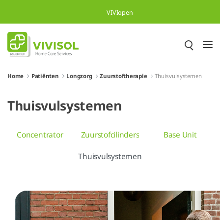
Overslaan en naar hoofdinhoud gaan
VIVIopen
Home
Patiënten
Longzorg
Zuurstoftherapie
Thuisvulsystemen
Thuisvulsystemen
Concentrator
Zuurstofcilinders
Base Unit
Thuisvulsystemen