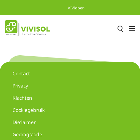
Overslaan en naar hoofdinhoud gaan
VIVIopen
Contact
Privacy
Klachten
Cookiegebruik
Disclaimer
Gedragscode