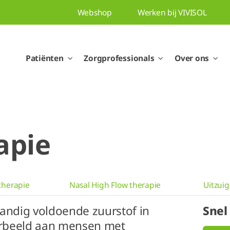
Webshop
Werken bij VIVISOL
Patiënten
Zorgprofessionals
Over ons
apie
therapie
Nasal High Flow therapie
Uitzui
standig voldoende zuurstof in
Snel
oorbeeld aan mensen met