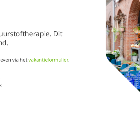
uurstoftherapie. Dit
nd.
 geven via het
vakantieformulier
.
k
k