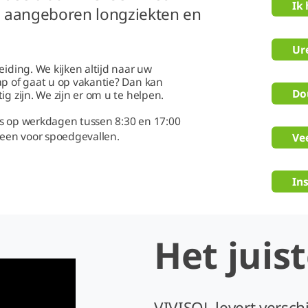
Ik 
, aangeboren longziekten en
Ur
eiding. We kijken altijd naar uw
ap of gaat u op vakantie? Dan kan
Do
g zijn. We zijn er om u te helpen.
ns op werkdagen tussen 8:30 en 17:00
lleen voor spoedgevallen.
Ve
Ins
Het juis
VIVISOL levert versch