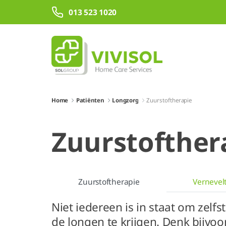
Overslaan en naar hoofdinhoud gaan
013 523 1020
Home
Patiënten
Longzorg
Zuurstoftherapie
Zuurstofther
Zuurstoftherapie
Vernevel
Niet iedereen is in staat om zelf
de longen te krijgen. Denk bijv