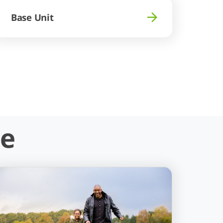
Base Unit
ie