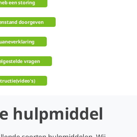
heb een storing
enstand doorgeven
uaneverklaring
elgestelde vragen
tructie(video's)
te hulpmiddel
illende soorten hulpmiddelen. Wij