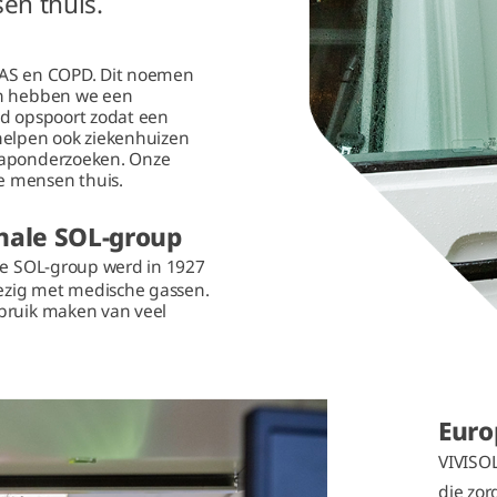
en thuis.
SAS en COPD. Dit noemen
en hebben we een
jd opspoort zodat een
elpen ook ziekenhuizen
aaponderzoeken. Onze
e mensen thuis.
onale SOL-group
De SOL-group werd in 1927
bezig met medische gassen.
bruik maken van veel
Euro
VIVISOL
die zor