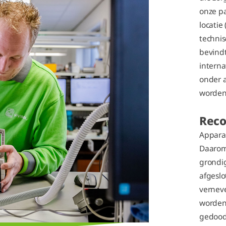
onze pa
locatie 
technis
bevindt
interna
onder 
worden
Reco
Apparat
Daarom 
grondi
afgeslo
verneve
worden 
gedood