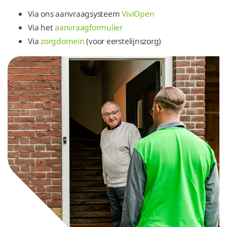
Via ons aanvraagsysteem
ViviOpen
Via het
aanvraagformulier
Via
zorgdomein
(voor eerstelijnszorg)