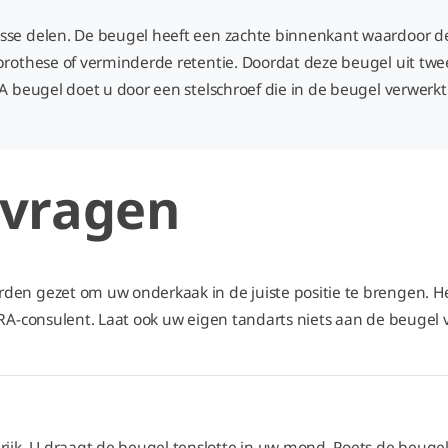
sse delen. De beugel heeft een zachte binnenkant waardoor de 
prothese of verminderde retentie. Doordat deze beugel uit twee
RA beugel doet u door een stelschroef die in de beugel verwerkt
 vragen
en gezet om uw onderkaak in de juiste positie te brengen. Het 
MRA-consulent. Laat ook uw eigen tandarts niets aan de beugel v
. U draagt de beugel tenslotte in uw mond. Poets de beugel dag