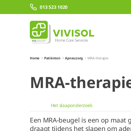
Overslaan en naar hoofdinhoud gaan
013 523 1020
Home
Patiënten
Apneuzorg
MRA-therapie
MRA-therapi
Het slaaponderzoek
Een MRA-beugel is een op maat g
draagt tijdens het slapen om ad