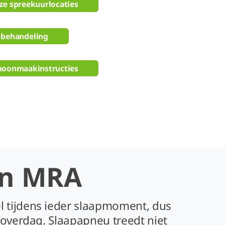
ze spreekuurlocaties
 behandeling
hoonmaakinstructies
en MRA
 tijdens ieder slaapmoment, dus
 overdag. Slaapapneu treedt niet