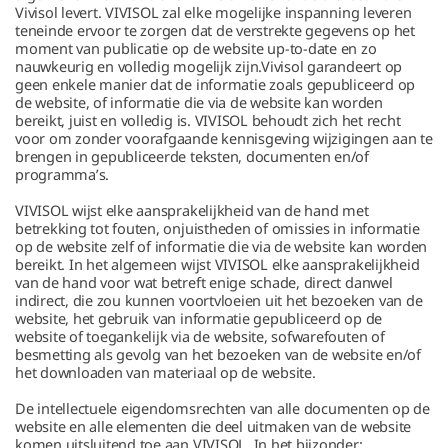
Vivisol levert. VIVISOL zal elke mogelijke inspanning leveren
teneinde ervoor te zorgen dat de verstrekte gegevens op het
moment van publicatie op de website up-to-date en zo
nauwkeurig en volledig mogelijk zijn.Vivisol garandeert op
geen enkele manier dat de informatie zoals gepubliceerd op
de website, of informatie die via de website kan worden
bereikt, juist en volledig is. VIVISOL behoudt zich het recht
voor om zonder voorafgaande kennisgeving wijzigingen aan te
brengen in gepubliceerde teksten, documenten en/of
programma’s.
VIVISOL wijst elke aansprakelijkheid van de hand met
betrekking tot fouten, onjuistheden of omissies in informatie
op de website zelf of informatie die via de website kan worden
bereikt. In het algemeen wijst VIVISOL elke aansprakelijkheid
van de hand voor wat betreft enige schade, direct danwel
indirect, die zou kunnen voortvloeien uit het bezoeken van de
website, het gebruik van informatie gepubliceerd op de
website of toegankelijk via de website, sofwarefouten of
besmetting als gevolg van het bezoeken van de website en/of
het downloaden van materiaal op de website.
De intellectuele eigendomsrechten van alle documenten op de
website en alle elementen die deel uitmaken van de website
komen uitsluitend toe aan VIVISOL. In het bijzonder: