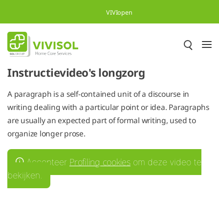
Overslaan en naar hoofdinhoud gaan
VIVIopen
Instructievideo's longzorg
A paragraph is a self-contained unit of a discourse in
writing dealing with a particular point or idea. Paragraphs
are usually an expected part of formal writing, used to
organize longer prose.
Profiling cookies
Accepteer
om deze video te
bekijken.