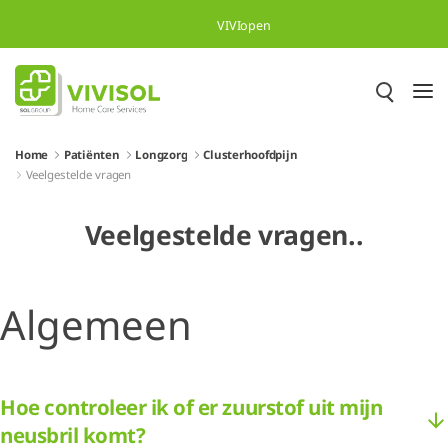
Overslaan en naar hoofdinhoud gaan
VIVIopen
Home
Patiënten
Longzorg
Clusterhoofdpijn
Veelgestelde vragen
Veelgestelde vragen..
Algemeen
Hoe controleer ik of er zuurstof uit mijn
neusbril komt?