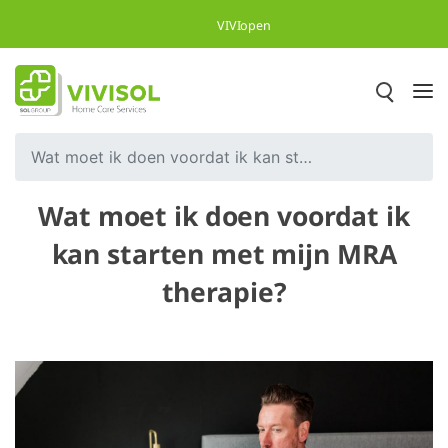
Overslaan en naar hoofdinhoud gaan
VIVIopen
Wat moet ik doen voordat ik kan starten met mijn MRA therapie?
Wat moet ik doen voordat ik
kan starten met mijn MRA
therapie?