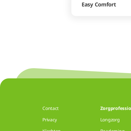
Easy Comfort
Contact
Zorgprofessio
Privacy
Longzorg
Klachten
Beademing