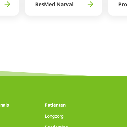
ResMed Narval
Pr
nals
Patiënten
Longzorg
Beademing