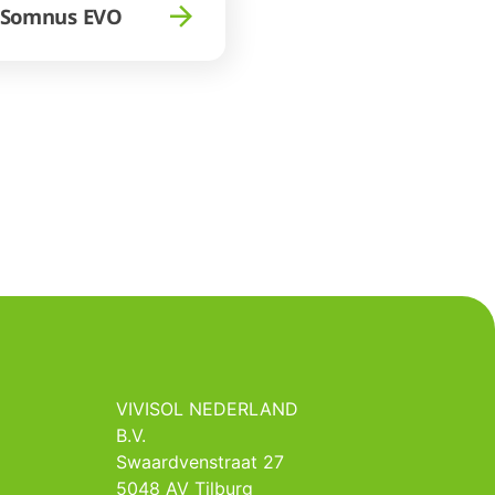
oSomnus EVO
VIVISOL NEDERLAND
B.V.
Swaardvenstraat 27
5048 AV Tilburg