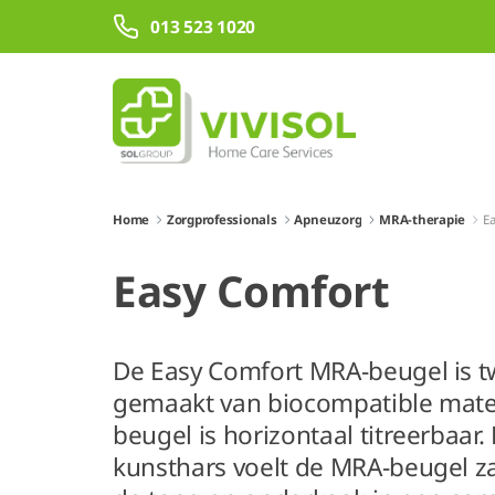
Overslaan en naar hoofdinhoud gaan
013 523 1020
Home
Zorgprofessionals
Apneuzorg
MRA-therapie
E
Easy Comfort
De Easy Comfort MRA-beugel is t
gemaakt van biocompatible mate
beugel is horizontaal titreerbaar.
kunsthars voelt de MRA-beugel za