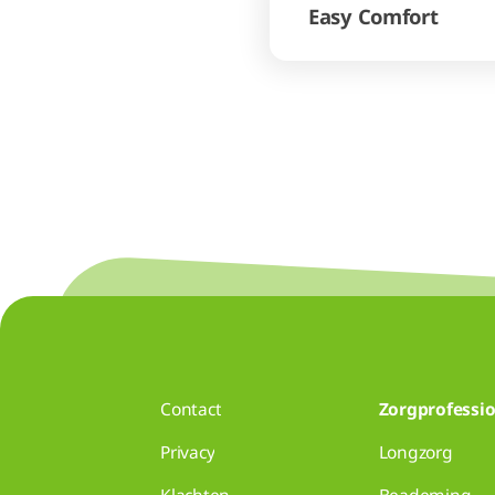
Easy Comfort
Contact
Zorgprofessio
Privacy
Longzorg
Klachten
Beademing