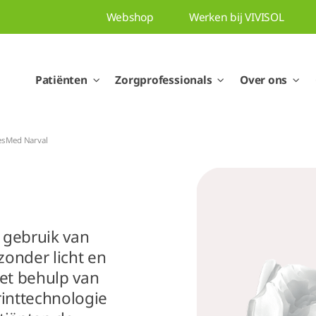
Webshop
Werken bij VIVISOL
Patiënten
Zorgprofessionals
Over ons
esMed Narval
 gebruik van
onder licht en
et behulp van
rinttechnologie