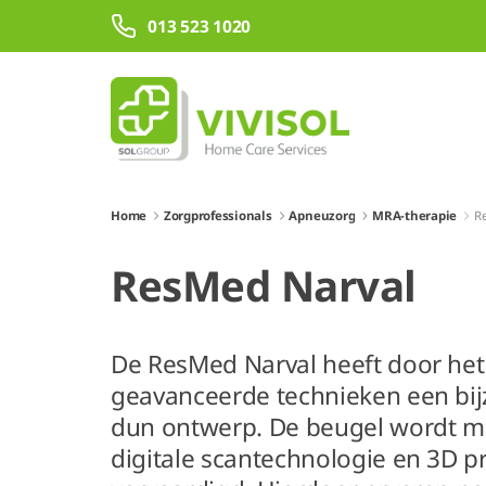
Overslaan en naar hoofdinhoud gaan
013 523 1020
Home
Zorgprofessionals
Apneuzorg
MRA-therapie
R
ResMed Narval
De ResMed Narval heeft door het
geavanceerde technieken een bijz
dun ontwerp. De beugel wordt m
digitale scantechnologie en 3D p