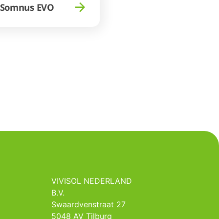
oSomnus EVO
VIVISOL NEDERLAND
B.V.
Swaardvenstraat 27
5048 AV Tilburg