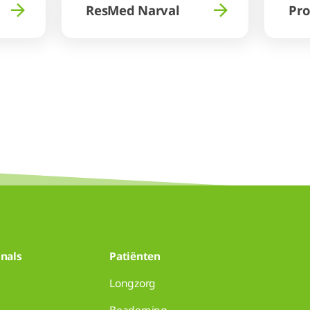
ResMed Narval
Pr
nals
Patiënten
Longzorg
Beademing